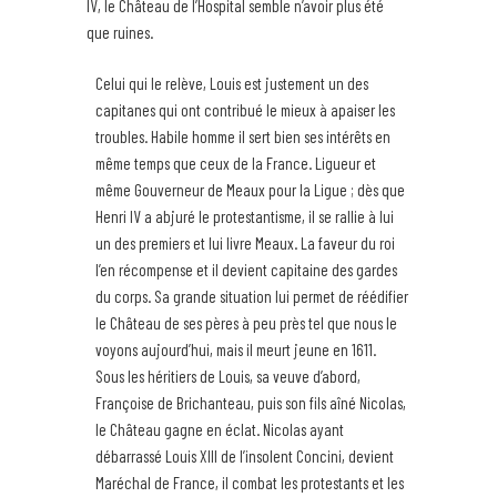
IV, le Château de l’Hospital semble n’avoir plus été
que ruines.
Celui qui le relève, Louis est justement un des
capitanes qui ont contribué le mieux à apaiser les
troubles. Habile homme il sert bien ses intérêts en
même temps que ceux de la France. Ligueur et
même Gouverneur de Meaux pour la Ligue ; dès que
Henri IV a abjuré le protestantisme, il se rallie à lui
un des premiers et lui livre Meaux. La faveur du roi
l’en récompense et il devient capitaine des gardes
du corps. Sa grande situation lui permet de réédifier
le Château de ses pères à peu près tel que nous le
voyons aujourd’hui, mais il meurt jeune en 1611.
Sous les héritiers de Louis, sa veuve d’abord,
Françoise de Brichanteau, puis son fils aîné Nicolas,
le Château gagne en éclat. Nicolas ayant
débarrassé Louis XIII de l’insolent Concini, devient
Maréchal de France, il combat les protestants et les