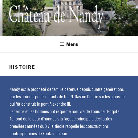
CHÂTEAU DE NANDY
Un cadre d'exception pour vos réceptions
Menu
HISTOIRE
Nandy est la propriété de famille détenue depuis quatre générations
par les arrières petits enfants de feu M. Gaston Cousin sur les plans de
qui fût construit le pont Alexandre III.
Le temps et les hommes ont respecté l’oeuvre de Louis de l’Hospital.
Au fond de la cour d’honneur, la façade principale des toutes
premières années du XVIIe siècle rappelle les constructions
contemporaines de Fontainebleau.