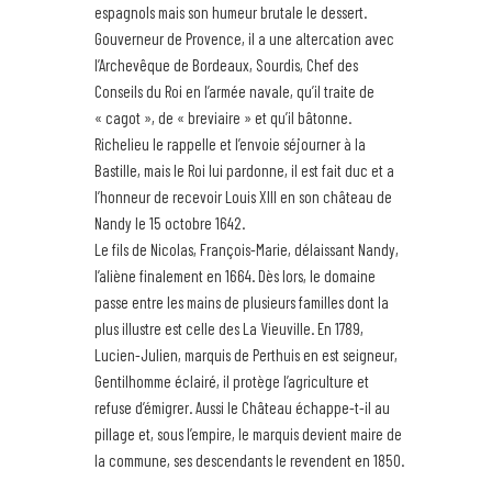
espagnols mais son humeur brutale le dessert.
Gouverneur de Provence, il a une altercation avec
l’Archevêque de Bordeaux, Sourdis, Chef des
Conseils du Roi en l’armée navale, qu’il traite de
« cagot », de « breviaire » et qu’il bâtonne.
Richelieu le rappelle et l’envoie séjourner à la
Bastille, mais le Roi lui pardonne, il est fait duc et a
l’honneur de recevoir Louis XIII en son château de
Nandy le 15 octobre 1642.
Le fils de Nicolas, François-Marie, délaissant Nandy,
l’aliène finalement en 1664. Dès lors, le domaine
passe entre les mains de plusieurs familles dont la
plus illustre est celle des La Vieuville. En 1789,
Lucien-Julien, marquis de Perthuis en est seigneur,
Gentilhomme éclairé, il protège l’agriculture et
refuse d’émigrer. Aussi le Château échappe-t-il au
pillage et, sous l’empire, le marquis devient maire de
la commune, ses descendants le revendent en 1850.