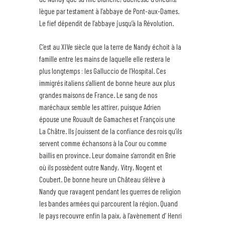
lègue par testament à l’abbaye de Pont-aux-Dames.
Le fief dépendit de l’abbaye jusqu’à la Révolution.
C’est au XIVe siècle que la terre de Nandy échoit à la
famille entre les mains de laquelle elle restera le
plus longtemps : les Galluccio de l’Hospital. Ces
immigrés italiens s’allient de bonne heure aux plus
grandes maisons de France. Le sang de nos
maréchaux semble les attirer, puisque Adrien
épouse une Rouault de Gamaches et François une
La Châtre. Ils jouissent de la confiance des rois qu’ils
servent comme échansons à la Cour ou comme
baillis en province. Leur domaine s’arrondit en Brie
où ils possèdent outre Nandy, Vitry, Nogent et
Coubert. De bonne heure un Château s’élève à
Nandy que ravagent pendant les guerres de religion
les bandes armées qui parcourent la région. Quand
le pays recouvre enfin la paix, à l’avènement d’ Henri